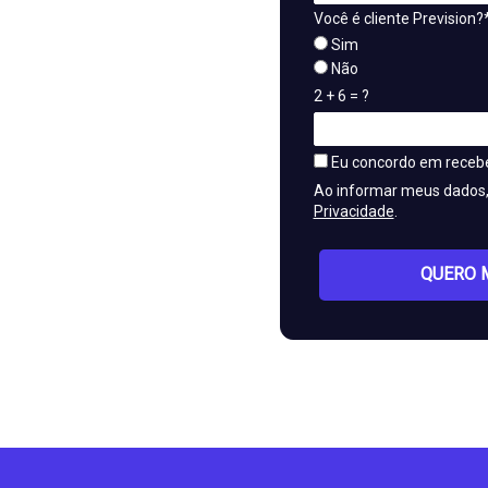
Você é cliente Prevision?
Sim
Não
2 + 6 = ?
Eu concordo em receb
Ao informar meus dados
Privacidade
.
QUERO 