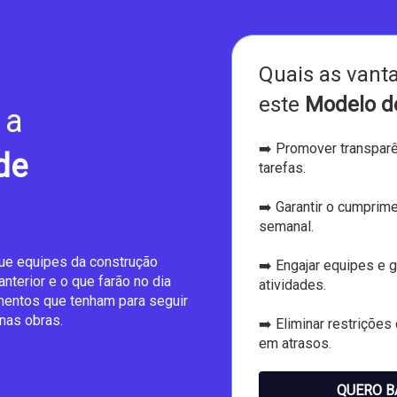
Quais as vanta
este
Modelo d
 a
➡️ Promover transpar
de
tarefas.
➡️ Garantir o cumprim
semanal.
ue equipes da construção
➡️ Engajar equipes e 
nterior e o que farão no dia
atividades.
mentos que tenham para seguir
nas obras.
➡️ Eliminar restriçõe
em atrasos.
QUERO B