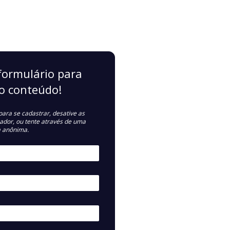
formulário para
o conteúdo!
ara se cadastrar, desative as
ador, ou tente através de uma
a anônima.