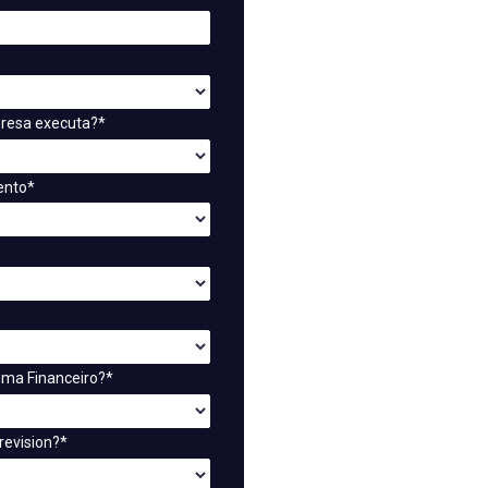
presa executa?*
ento*
ema Financeiro?*
revision?*