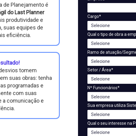
ia de Planejamento é
il do Last Planner
Cargo*
is produtividade e
, suas equipes de
Qual o tipo de obra a em
s eficiência.
Ramo de atuação/Segm
esultado!
 desvios tomem
Setor / Área*
 em suas obras: tenha
efas programadas e
Nº Funcionários*
amente com suas
e a comunicação e
Sua empresa utiliza Sist
ência.
Qual o seu interesse na P