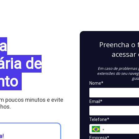
ra
Preencha o 
acessar 
ária de
Em caso de problemas p
extensões do seu naveg
nto
gui
Nome*
em poucos minutos e evite
Email*
lhos.
Telefone*
a!
Empresa*