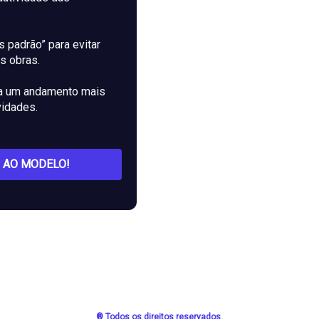
s padrão” para evitar
s obras.
ra um andamento mais
ividades.
 AO MODELO!
® Todos os direitos reservados.