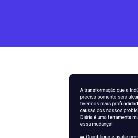
A transformação que a Indú
precisa somente será alc
tivermos mais profundidad
causas dos nossos proble
Diária é uma ferramenta mu
essa mudança!
➡️ Quantifique e avalie pro